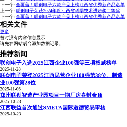
下一个
:
全覆盖！联创电子六款产品上榜江西省优秀新产品名单
上一个
:
联创电子荣获2024年度江西省科学技术进步奖二等奖
下一个
:
全覆盖！联创电子六款产品上榜江西省优秀新产品名单
相关文件
更多
暂时没有内容信息显示
请先在网站后台添加数据记录。
推荐新闻
联创电子入选2025江西企业100强等三项权威榜单
2025-11-28
联创电子荣登2025江西民营企业100强第38位、制造
业100强第28位
2025-11-06
郑州联创智造产业园项目一期厂房喜封金顶
2025-10-23
江西联益首次通过SMETA国际道德贸易审核
2025-10-23
发展历程
规划蓝图