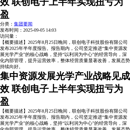
效 联创电子上半年实现扭亏为
盈
分类：
集团要闻
发布时间：
2025-09-05 14:03
访问量：
【概要描述】
2025年8月25日晚间，联创电子科技股份有限公司
发布2025年半年度报告。报告期内，公司坚定推进“集中资源发
展光学产业”的核心战略，坚持“以利润为中心”的经营导向，深
化内部管理，提升运营效率，整体经营质量显著改善，发展态势
持续向好。
集中资源发展光学产业战略见成
效 联创电子上半年实现扭亏为
盈
【概要描述】
2025年8月25日晚间，联创电子科技股份有限公司
发布2025年半年度报告。报告期内，公司坚定推进“集中资源发
展光学产业”的核心战略，坚持“以利润为中心”的经营导向，深
化内部管理，提升运营效率，整体经营质量显著改善，发展态势