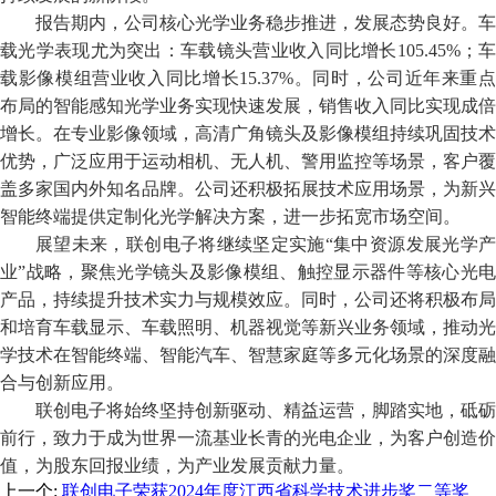
报告期内，公司核心光学业务稳步推进，发展态势良好
。车
载光学表现尤为突出：
车载镜头营
业
收
入
同比增长
105.45%
；
载影像模组营
业
收
入
同比增长
15.37%。
同时，公司
近年来
重点
布局的智能感知光学业务
实现快速
发展，销售收入同比
实现
成倍
增长。在专业影像领域，高清广角镜头及
影像
模组持续巩固技术
优势，广泛应用于运动相机、无人机、警用监控等
场景
，客户覆
盖多家国内外知名品牌
。公司还积极拓展技术应用场景，为新兴
智能终端提供定制化光学解决方案，进一步拓宽市场空间。
展望未来，联创电子将继续坚定实施
“集中资源发展光学
业”战略
，
聚焦
光学镜头及影像模组、触控显示器件等
核心光
产品
，持续提升技术实力与规模效应
。
同时
，
公司还将积极
布局
和
培育车载显示、车载照明
、
机器视觉等
新兴业务
领域，推动光
学技术在智能终端、智能汽车、智慧家庭等多元化场景的深度融
合与创新应用。
联创电子将始终坚持创新驱动、精益运营，脚踏实地，砥砺
前行，致力于成为
世界一流基业长青的光电企业
，为客户创造价
值，为股东回报业绩，为产业发展贡献力量。
上一个
:
联创电子荣获2024年度江西省科学技术进步奖二等奖