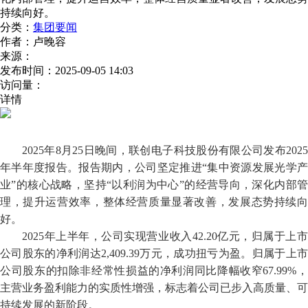
持续向好。
分类：
集团要闻
作者：
卢晚容
来源：
发布时间：
2025-09-05 14:03
访问量：
详情
2025年8月25日晚间，联创电子科技股份有限公司发布2025
年半年度报告。
报告期内，
公司坚定推进
“集中资源发展光学
业”的
核心
战略，坚持
“
以利润为中心
”的
经营导向
，
深化内部
理
，提升运营效率，整体经营质量显著改善，发展态势持续
好。
2025年上半年，公司实现
营业收入
42.20亿元
，
归属于上
公司股东的
净利润
达
2
,
40
9.39
万元
，成功
扭亏为盈
。
归属于上
公司股东的扣除非经常性损益的净利润同比降幅收窄
67.99%
，
主营业务盈利能力的实质性增强，标志着公司已步入高质量、可
持续发展的新阶段。