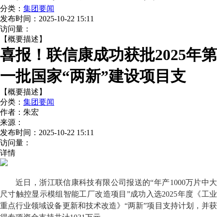
分类：
集团要闻
发布时间：
2025-10-22 15:11
访问量：
【概要描述】
喜报！联信康成功获批2025年第
一批国家“两新”建设项目支
【概要描述】
分类：
集团要闻
作者：
朱宏
来源：
发布时间：
2025-10-22 15:11
访问量：
详情
近日，
浙江联信康科技有限公司
报送
的
“
年产
1000万片中大
尺寸触控显示模组智能工厂改造项目
”
成功
入选
2025
年度
《工
重点行业领域设备更新和技术改造》
“
两新
”
项目
支持计划
，
并